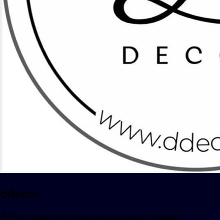
ddecor
Дэлгүүрийн вэбсайтын хугацаа дууссан байна.