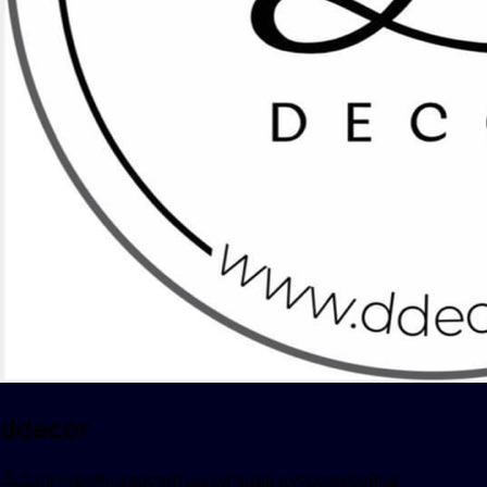
ddecor
Дэлгүүрийн вэбсайтын хугацаа дууссан байна.