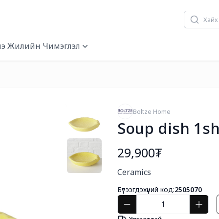
э Жилийн Чимэглэл
Boltze Home
Soup dish 1s
29,900₮
Богино тайлбар
Ceramics
Бүтээгдэхүүний код:
2505070
Хүргэлттэй