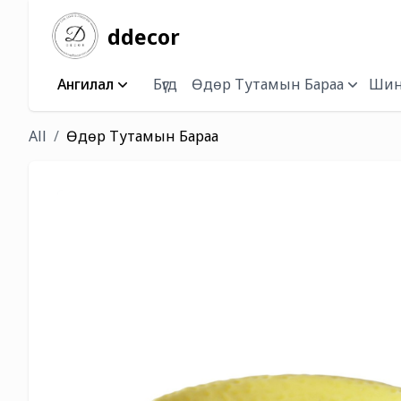
ddecor
Ангилал
Бүгд
Өдөр Тутамын Бараа
Шин
All
Өдөр Тутамын Бараа