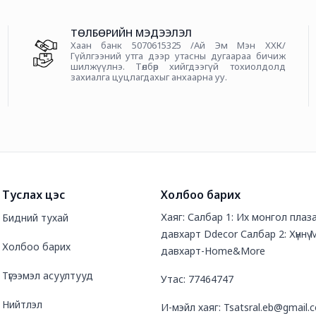
ТӨЛБӨРИЙН МЭДЭЭЛЭЛ
Хаан банк 5070615325 /Ай Эм Мэн ХХК/
Гүйлгээний утга дээр утасны дугаараа бичиж
шилжүүлнэ. Төлбөр хийгдээгүй тохиолдолд
захиалга цуцлагдахыг анхаарна уу.
Туслах цэс
Холбоо барих
Хаяг: Салбар 1: Их монгол плаза
Бидний тухай
давхарт Ddecor Салбар 2: Хүннү 
Холбоо барих
давхарт-Home&More
Түгээмэл асуултууд
Утас: 77464747
Нийтлэл
И-мэйл хаяг: Tsatsral.eb@gmail.