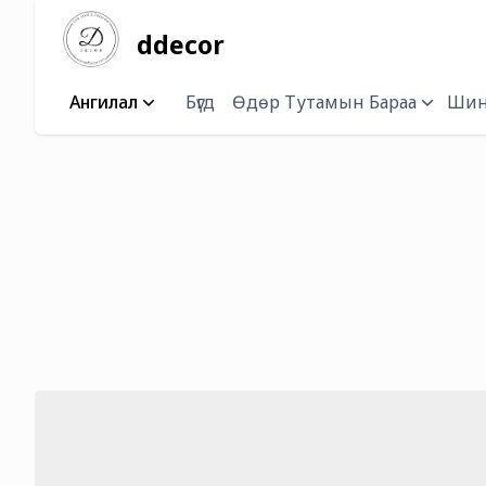
ddecor
Ангилал
Бүгд
Өдөр Тутамын Бараа
Шин