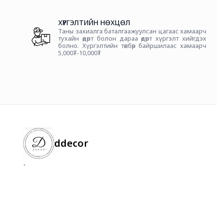
ХҮРГЭЛТИЙН НӨХЦӨЛ
Таны захиалга баталгаажуулсан цагаас хамаарч
тухайн өдөрт болон дараа өдөрт хүргэлт хийгдэх
болно. Хүргэлтийн төлбөр байршилаас хамаарч
5,000₮-10,000₮
ddecor
-