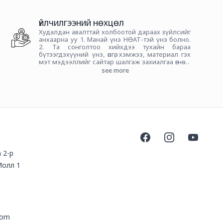
ҮЙЛЧИЛГЭЭНИЙ НӨХЦӨЛ
Худалдан авалттай холбоотой дараах зүйлсийг
анхаарна уу 1. Манай үнэ НӨАТ-тэй үнэ болно.
2. Та сонголтоо хийхдээ тухайн бараа
бүтээгдэхүүний үнэ, өнгө, хэмжээ, материал гэх
мэт мэдээллийг сайтар шалгаж захиалгаа өгнө үү
Манайхыг сонгосонд баярлалаа
see more
Facebook
Instagram
YouTube
 2-р
Молл 1
com